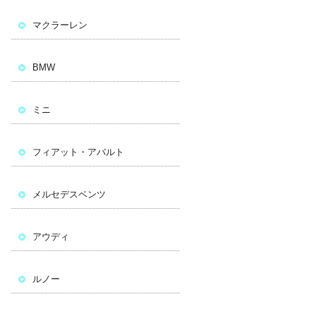
マクラーレン
BMW
ミニ
フィアット・アバルト
メルセデスベンツ
アウディ
ルノー