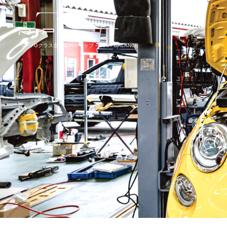
ベンツGクラス全塗装|RIPリップ – JUST BALANCE