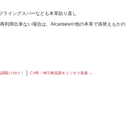
ーフライングスパーなども本革貼り直し
利用出来ない場合は、Alcantaraや他の本革で張替えもかの
高調取り付け！
C-HR：HKS車高調＆リジカラ装着
→