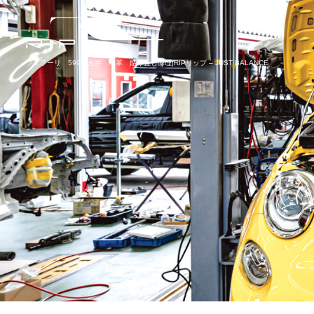
フェラーリ 599 天井 本革 貼り直し修理|RIPリップ – JUST BALANCE