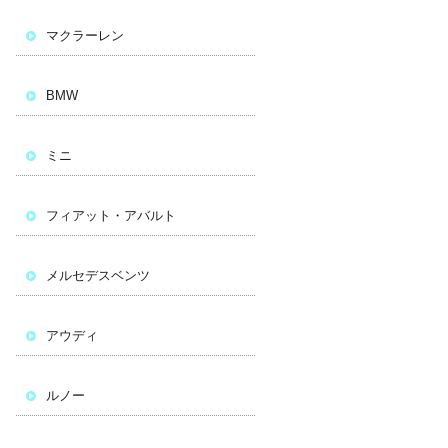
マクラーレン
BMW
ミニ
フィアット・アバルト
メルセデスベンツ
アウディ
ルノー