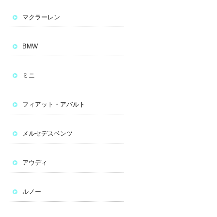
マクラーレン
BMW
ミニ
フィアット・アバルト
メルセデスベンツ
アウディ
ルノー