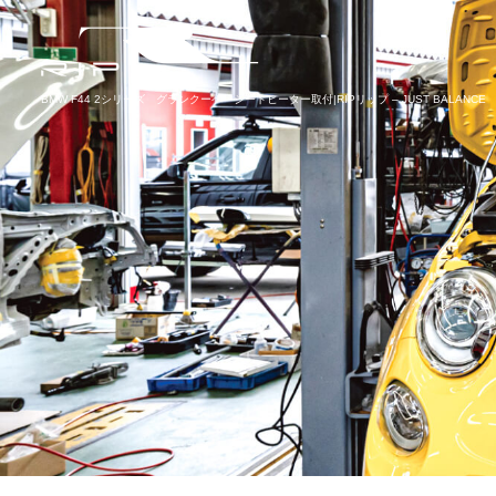
BMW F44 2シリーズ グランクーペ シートヒーター取付|RIPリップ – JUST BALANCE