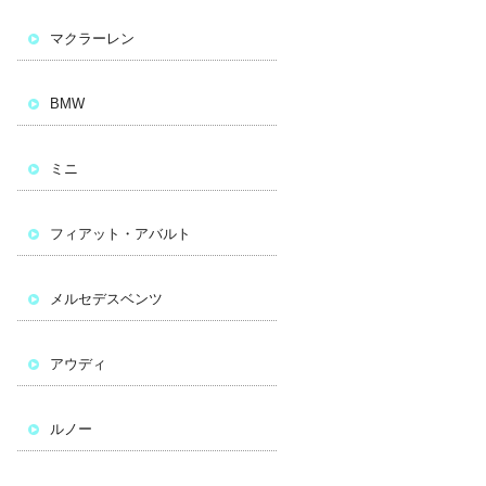
マクラーレン
BMW
ミニ
フィアット・アバルト
メルセデスベンツ
アウディ
ルノー