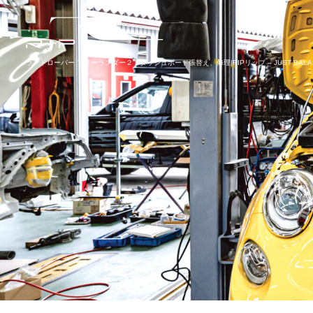
ランドローバー フリーランダー２：ダッシュボード張替え、修理|RIPリップ – JUST BALA