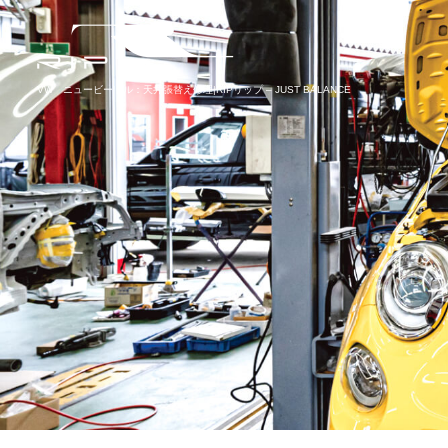
VW ニュービートル：天井張替え修理|RIPリップ – JUST BALANCE