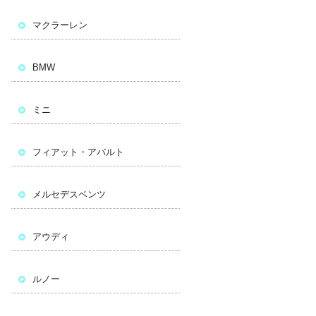
マクラーレン
BMW
ミニ
フィアット・アバルト
メルセデスベンツ
アウディ
ルノー