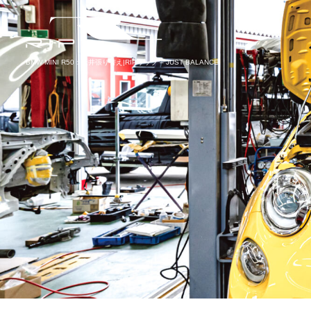
BMW MINI R50：天井張り替え|RIPリップ – JUST BALANCE