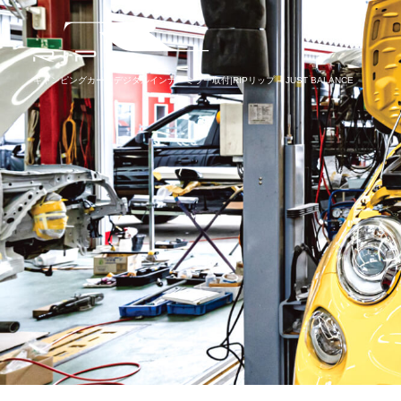
キャンピングカー：デジタルインナーミラー取付|RIPリップ – JUST BALANCE