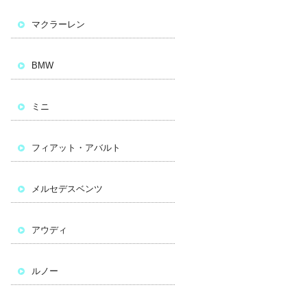
マクラーレン
BMW
ミニ
フィアット・アバルト
メルセデスベンツ
アウディ
ルノー