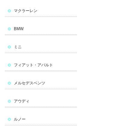
マクラーレン
BMW
ミニ
フィアット・アバルト
メルセデスベンツ
アウディ
ルノー