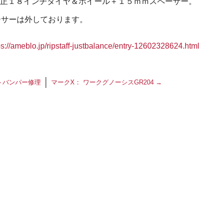
正１８インチタイヤ＆ホイール＋１５ｍｍスペーサー。
ーサーは外しております。
。
ps://ameblo.jp/ripstaff-justbalance/entry-12602328624.html
トバンパー修理
マークX： ワークグノーシスGR204
→