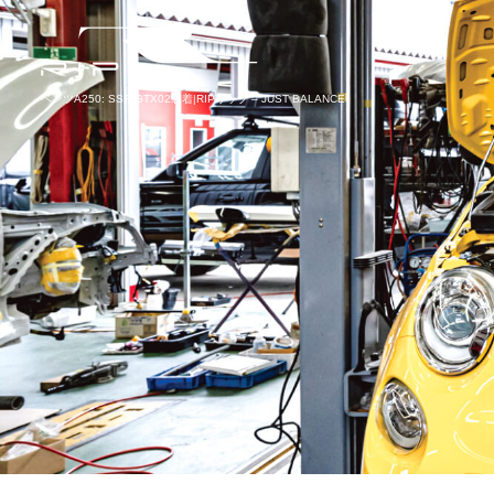
ベンツA250: SSR GTX02装着|RIPリップ – JUST BALANCE