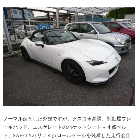
ノーマル然とした外観ですが、クスコ車高調、制動屋ブレ
ーキパッド、エスケレートのバケットシート＋４点ベル
ト、SAFETY21リア４点ロールケージを装着した走行会仕