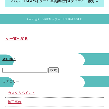
アバルト124スパイダー： 車高調取付＆デイライト点灯
→
Copyright (C) RIPリップ – JUST BALANCE
＜ 一覧へ戻る
WORKS
カテゴリー
カスタムペイント
施工事例