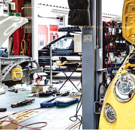
アバルト124スパイダー： 車高調取付＆デイライト点灯|RIPリップ – JUST BALANCE