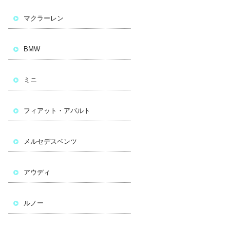
マクラーレン
BMW
ミニ
フィアット・アバルト
メルセデスベンツ
アウディ
ルノー