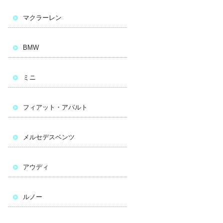
マクラーレン
BMW
ミニ
フィアット・アバルト
メルセデスベンツ
アウディ
ルノー