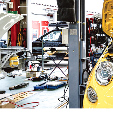
E90 バルブトロニックモータ 交換|RIPリップ – JUST BALANCE