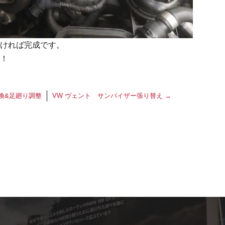
ければ完成です。
！
換&足廻り調整
VW ヴェント サンバイザー張り替え
→