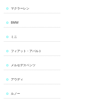
マクラーレン
BMW
ミニ
フィアット・アバルト
メルセデスベンツ
アウディ
ルノー