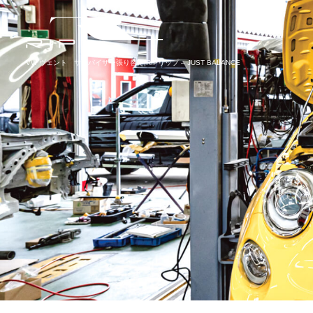
VW ヴェント サンバイザー張り替え|RIPリップ – JUST BALANCE