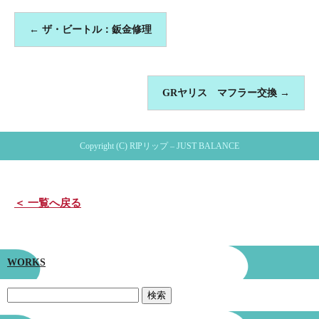
←
ザ・ビートル：鈑金修理
GRヤリス マフラー交換
→
Copyright (C) RIPリップ – JUST BALANCE
＜ 一覧へ戻る
WORKS