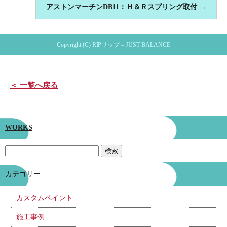
アストンマーチンDB11：Ｈ＆Ｒスプリング取付
→
Copyright (C) RIPリップ – JUST BALANCE
＜ 一覧へ戻る
WORKS
カテゴリー
カスタムペイント
施工事例