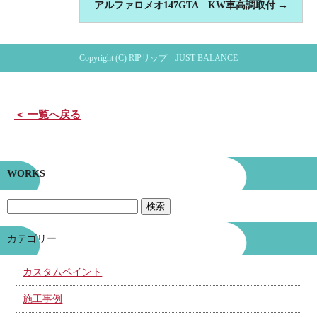
アルファロメオ147GTA KW車高調取付
→
Copyright (C) RIPリップ – JUST BALANCE
＜ 一覧へ戻る
WORKS
カテゴリー
カスタムペイント
施工事例