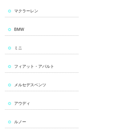
マクラーレン
BMW
ミニ
フィアット・アバルト
メルセデスベンツ
アウディ
ルノー