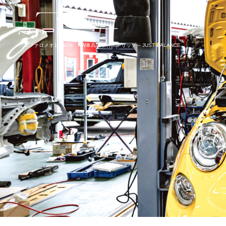
アルファロメオ147GTA KW車高調取付|RIPリップ – JUST BALANCE