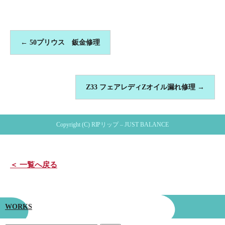
←
50プリウス 鈑金修理
Z33 フェアレディZオイル漏れ修理
→
Copyright (C) RIPリップ – JUST BALANCE
＜ 一覧へ戻る
WORKS