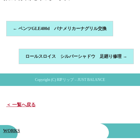
←
ベンツGLE400d パナメリカーナグリル交換
ロールスロイス シルバーシャドウ 足廻り修理
→
Copyright (C) RIPリップ – JUST BALANCE
＜ 一覧へ戻る
WORKS