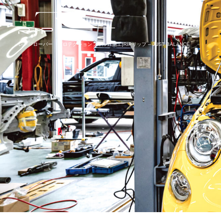
レンジローバー プロテクションフィルム施工|RIPリップ – JUST BALANCE