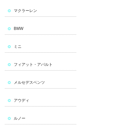
マクラーレン
BMW
ミニ
フィアット・アバルト
メルセデスベンツ
アウディ
ルノー