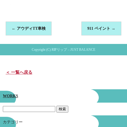
←
アウディTT車検
911 ペイント
→
Copyright (C) RIPリップ – JUST BALANCE
＜ 一覧へ戻る
WORKS
カテゴリー