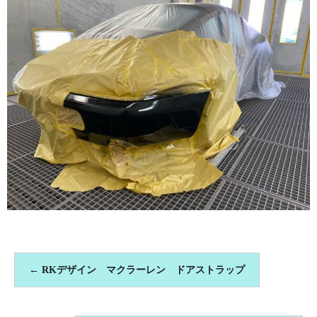
←
RKデザイン マクラーレン ドアストラップ