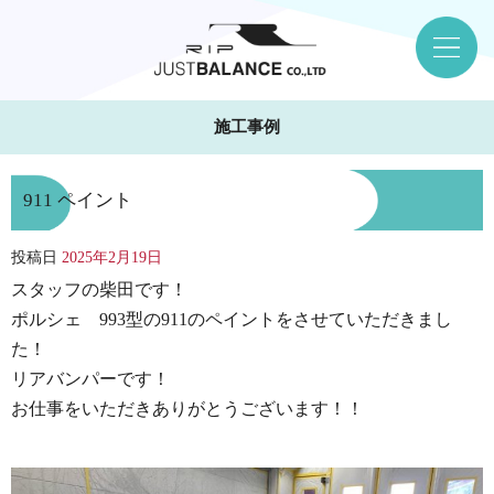
施工事例
911 ペイント
投稿日
2025年2月19日
スタッフの柴田です！
ポルシェ 993型の911のペイントをさせていただきまし
た！
リアバンパーです！
お仕事をいただきありがとうございます！！