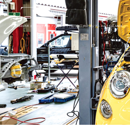
日産R34GT-R エアバッグ部分 アルカンターラ貼り加工|RIPリップ – JUST BALANCE