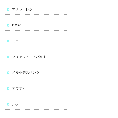
マクラーレン
BMW
ミニ
フィアット・アバルト
メルセデスベンツ
アウディ
ルノー