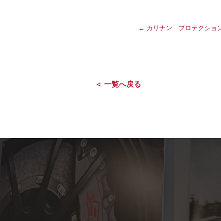
←
カリナン プロテクショ
＜ 一覧へ戻る