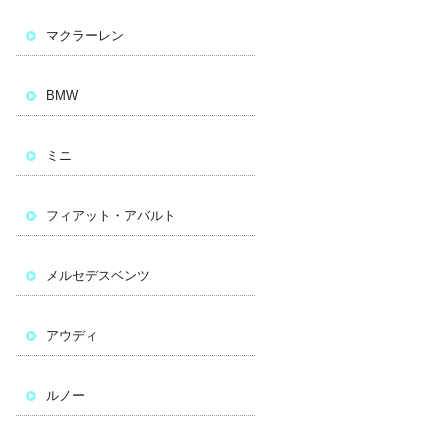
マクラーレン
BMW
ミニ
フィアット・アバルト
メルセデスベンツ
アウディ
ルノー