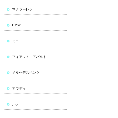
マクラーレン
BMW
ミニ
フィアット・アバルト
メルセデスベンツ
アウディ
ルノー