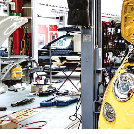
JB64W ジムニー ホイール交換|RIPリップ – JUST BALANCE