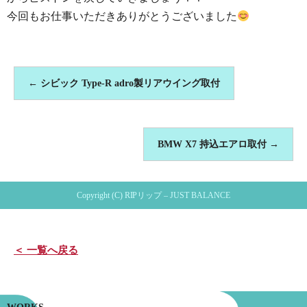
今回もお仕事いただきありがとうございました
←
シビック Type-R adro製リアウイング取付
BMW X7 持込エアロ取付
→
Copyright (C) RIPリップ – JUST BALANCE
＜ 一覧へ戻る