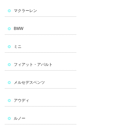
マクラーレン
BMW
ミニ
フィアット・アバルト
メルセデスベンツ
アウディ
ルノー