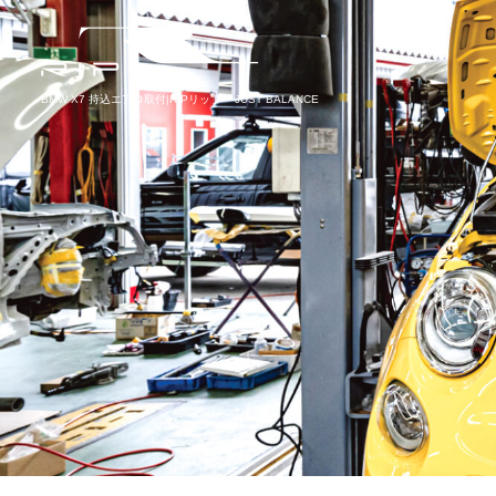
BMW X7 持込エアロ取付|RIPリップ – JUST BALANCE