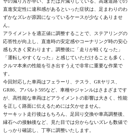
ヤの減り方が早い、または片減りしている、高速道路での
直進安定性に違和感があるといった症状は、足まわりのわ
ずかなズレが原因になっているケースが少なくありませ
ん。
アライメントを適正値に調整することで、ステアリングの
応答性が向上し、直進時の安定感やコーナリング時の安心
感も大きく変わります。調整後に「走りが軽くなった」
「運転しやすくなった」と感じていただけることも多く、
クルマ本来の性能を引き出すうえで非常に重要な作業で
す。
今回対応した車両はフェラーリ、テスラ、GRヤリス、
GR86、アバルト595など、車種やジャンルはさまざまです
が、高性能な車両ほどアライメントの影響は大きく、性能
を正しく路面に伝えるためには欠かせません。
サーキット走行後はもちろん、足回り交換や車高調整後、
縁石への接触後など、見た目では分からないズレも数値で
しっかり確認し、丁寧に調整いたします。