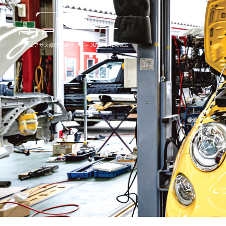
社外エアサス修理|RIPリップ – JUST BALANCE