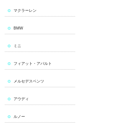
マクラーレン
BMW
ミニ
フィアット・アバルト
メルセデスベンツ
アウディ
ルノー