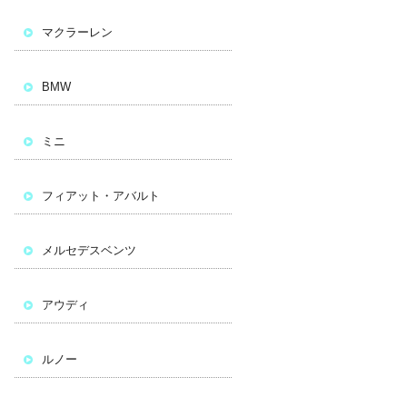
マクラーレン
BMW
ミニ
フィアット・アバルト
メルセデスベンツ
アウディ
ルノー