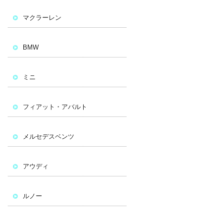
マクラーレン
BMW
ミニ
フィアット・アバルト
メルセデスベンツ
アウディ
ルノー