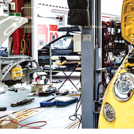
STANCENATION Japan 長崎 出展！！|RIPリップ – JUST BALANCE