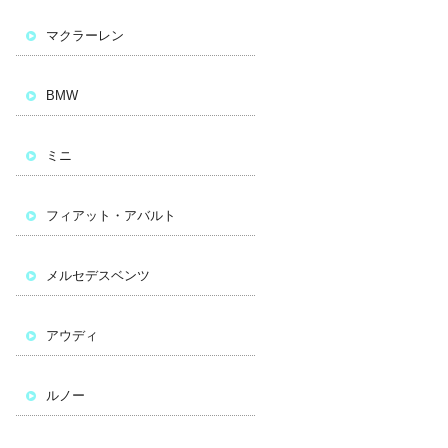
マクラーレン
BMW
ミニ
フィアット・アバルト
メルセデスベンツ
アウディ
ルノー