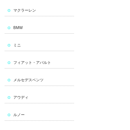
マクラーレン
BMW
ミニ
フィアット・アバルト
メルセデスベンツ
アウディ
ルノー