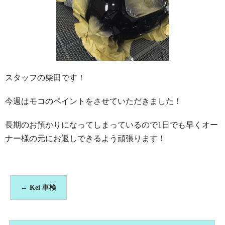
スタッフの柴田です！
今週はモコのペイントをさせていただきました！
長期のお預かりになってしまっているので1日でも早くオー
ナー様の元にお返しできるよう頑張ります！
←
Kei 車検