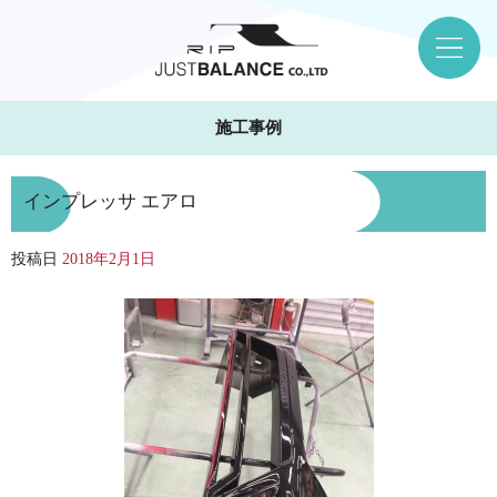
施工事例
インプレッサ エアロ
投稿日
2018年2月1日