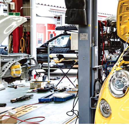
CX-5 エアロ ペイント|RIPリップ – JUST BALANCE