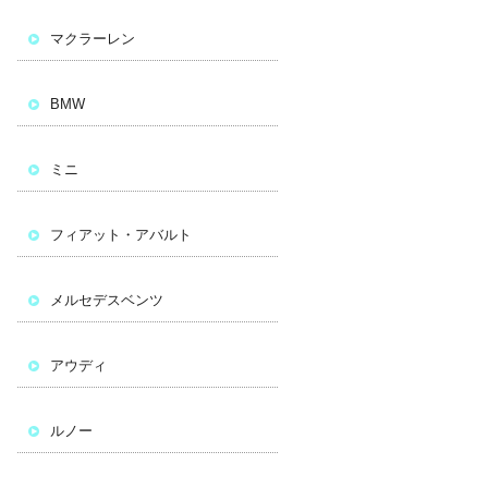
マクラーレン
BMW
ミニ
フィアット・アバルト
メルセデスベンツ
アウディ
ルノー