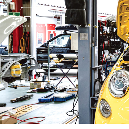
ニッサンGT-R R35：フロントバンパー取付|RIPリップ – JUST BALANCE