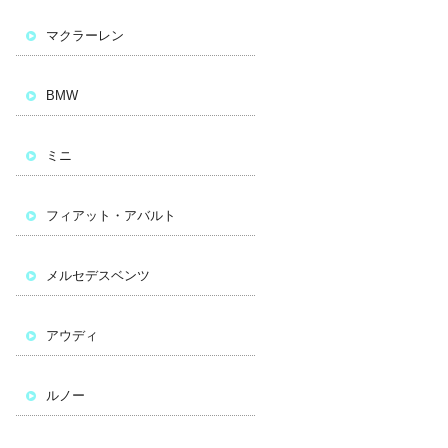
マクラーレン
BMW
ミニ
フィアット・アバルト
メルセデスベンツ
アウディ
ルノー