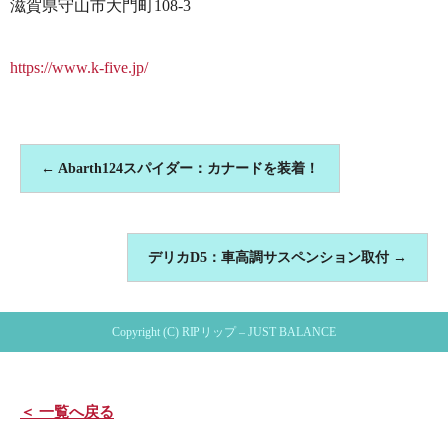
滋賀県守山市大門町108-3
https://www.k-five.jp/
←
Abarth124スパイダー：カナードを装着！
デリカD5：車高調サスペンション取付
→
Copyright (C) RIPリップ – JUST BALANCE
＜ 一覧へ戻る