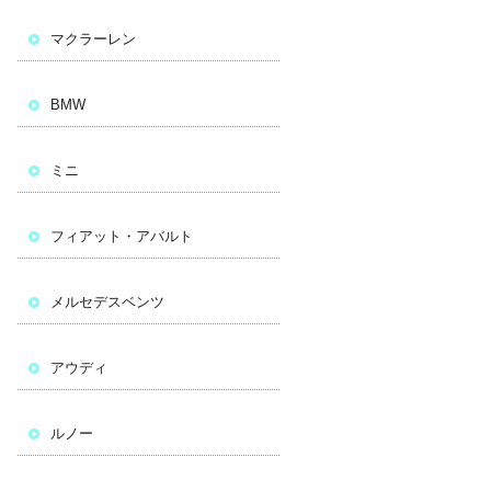
マクラーレン
BMW
ミニ
フィアット・アバルト
メルセデスベンツ
アウディ
ルノー