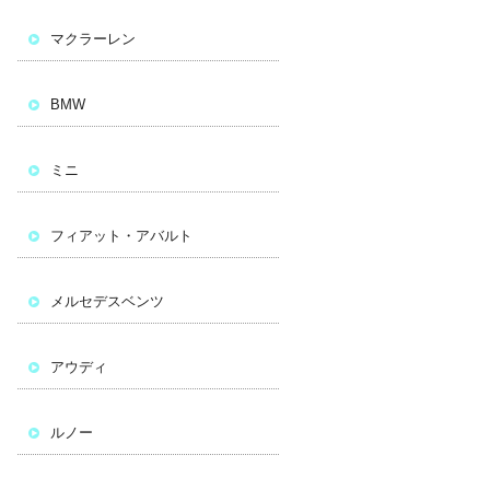
マクラーレン
BMW
ミニ
フィアット・アバルト
メルセデスベンツ
アウディ
ルノー