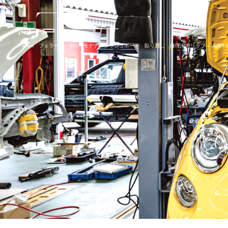
Ferrari フェラーリ 360 モデナ ダッシュボード 貼り直し 修理|RIPリップ – JUST B