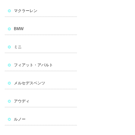
マクラーレン
BMW
ミニ
フィアット・アバルト
メルセデスベンツ
アウディ
ルノー