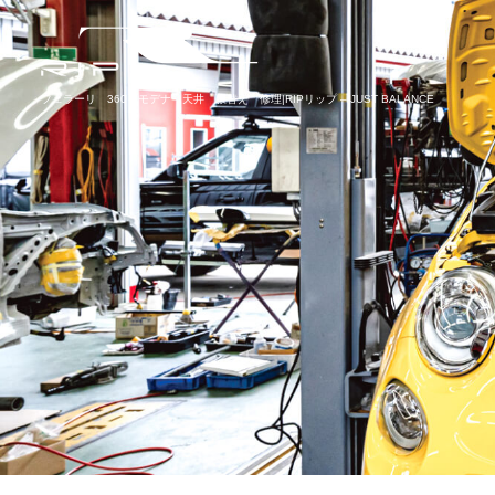
フェラーリ 360 モデナ 天井 張替え 修理|RIPリップ – JUST BALANCE