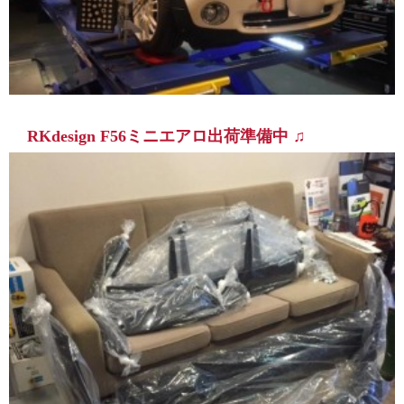
RKdesign F56ミニエアロ出荷準備中 ♫