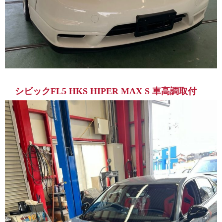
シビックFL5 HKS HIPER MAX S 車高調取付